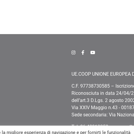
UE.COOP UNIONE EUROPEA 
C.F. 97738730585 – Iscrizion
Riconosciuta in data 24/04/2
dell’art.3 D.Lgs. 2 agosto 2002
Via XXIV Maggio n.43 - 001
Sede secondaria: Via Nazion
Tel. 06 48913252 - ue.coop@
e la migliore esperienza di navigazione e per fornirti le funzionalità