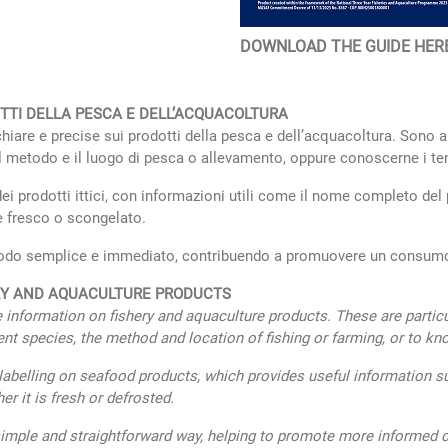
DOWNLOAD THE GUIDE HER
TI DELLA PESCA E DELL’ACQUACOLTURA
iare e precise sui prodotti della pesca e dell’acquacoltura. Sono al
 il metodo e il luogo di pesca o allevamento, oppure conoscerne i tem
dei prodotti ittici, con informazioni utili come il nome completo de
ce fresco o scongelato.
n modo semplice e immediato, contribuendo a promuovere un consumo
ERY AND AQUACULTURE PRODUCTS
 information on fishery and aquaculture products. These are particul
nt species, the method and location of fishing or farming, or to know 
labelling on seafood products, which provides useful information suc
r it is fresh or defrosted.
simple and straightforward way, helping to promote more informed 