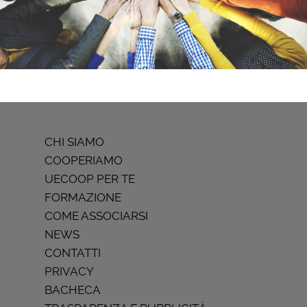
CHI SIAMO
COOPERIAMO
UECOOP PER TE
FORMAZIONE
COME ASSOCIARSI
NEWS
CONTATTI
PRIVACY
BACHECA