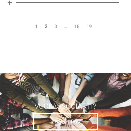
1
2
3
…
18
19
VUOI ASSOCIARTI?
SCOPRI DI PIU'